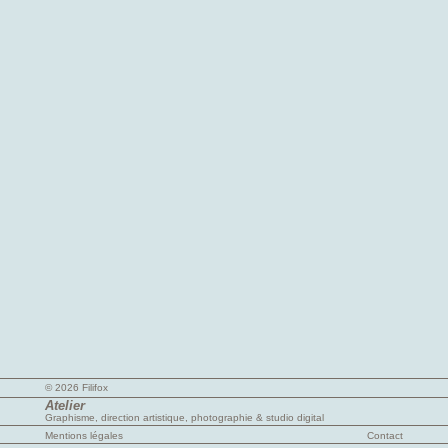
© 2026 Filifox
Atelier
Graphisme, direction artistique, photographie & studio digital
Mentions légales
Contact